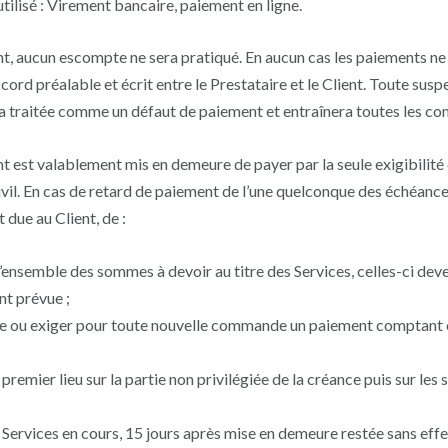
ilisé : Virement bancaire, paiement en ligne.
nt, aucun escompte ne sera pratiqué. En aucun cas les paiements ne 
rd préalable et écrit entre le Prestataire et le Client. Toute su
ra traitée comme un défaut de paiement et entraînera toutes les c
nt est valablement mis en demeure de payer par la seule exigibilit
civil. En cas de retard de paiement de l’une quelconque des échéanc
 due au Client, de :
’ensemble des sommes à devoir au titre des Services, celles-ci de
nt prévue ;
e ou exiger pour toute nouvelle commande un paiement comptant o
remier lieu sur la partie non privilégiée de la créance puis sur les 
 Services en cours, 15 jours après mise en demeure restée sans effe