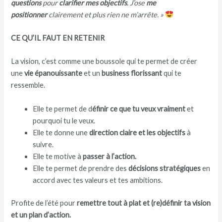
questions
pour
clarifier mes objectifs
. J’ose
me
positionner
clairement et plus rien ne m’arrête. »
CE QU’IL FAUT EN RETENIR
La vision, c’est comme une boussole qui te permet de créer
une
vie épanouissante
et un
business florissant
qui te
ressemble.
Elle te permet de d
éfinir ce que tu veux vraiment
et
pourquoi tu le veux.
Elle te donne une
direction claire et les objectifs
à
suivre.
Elle te motive à
passer à l’action.
Elle te permet de prendre des
décisions stratégiques
en
accord avec tes valeurs et tes ambitions.
Profite de l’été pour
remettre tout à plat et (re)définir ta vision
et un plan d’action.