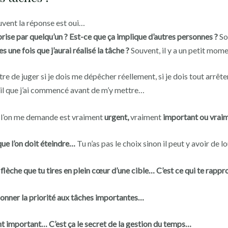
vent la réponse est oui…
prise par quelqu’un ? Est-ce que ça implique d’autres personnes ?
So
 une fois que j’aurai réalisé la tâche ?
Souvent, il y a un petit mom
e de juger si je dois me dépêcher réellement, si je dois tout arrê
avail que j’ai commencé avant de m’y mettre…
e l’on me demande est vraiment
urgent,
vraiment
important ou vrai
ue l’on doit éteindre…
Tu n’as pas le choix sinon il peut y avoir d
lèche que tu tires en plein cœur d’une cible… C’est ce qui te rapp
donner la priorité aux tâches importantes…
nt important… C’est ça le secret de la gestion du temps…