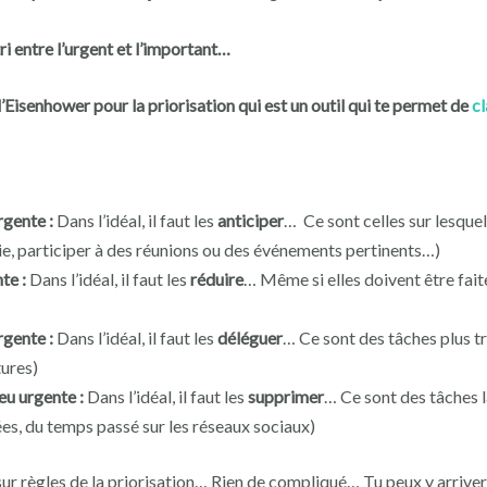
tri entre l’urgent et l’important…
d’Eisenhower pour la priorisation qui est un outil qui te permet de
cl
rgente :
Dans l’idéal, il faut les
anticiper
… Ce sont celles sur lesquel
e, participer à des réunions ou des événements pertinents…)
te :
Dans l’idéal, il faut les
réduire
… Même si elles doivent être fai
rgente :
Dans l’idéal, il faut les
déléguer
… Ce sont des tâches plus tri
tures)
eu urgente :
Dans l’idéal, il faut les
supprimer
… Ce sont des tâches l
ées, du temps passé sur les réseaux sociaux)
 sur règles de la priorisation… Rien de compliqué… Tu peux y arrive