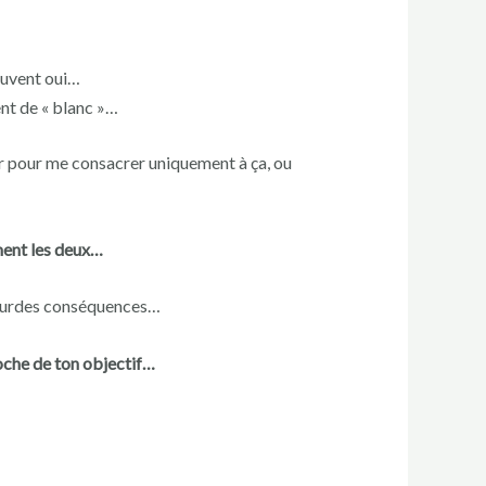
uvent oui…
ent de « blanc »…
ter pour me consacrer uniquement à ça, ou
ment les deux…
e lourdes conséquences…
roche de ton objectif…