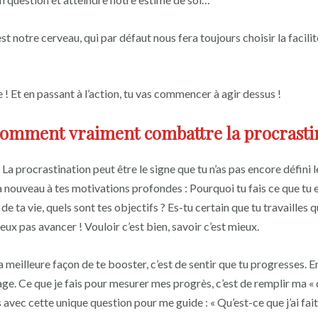
’est notre cerveau, qui par défaut nous fera toujours choisir la facilité à
 ! Et en passant à l’action, tu vas commencer à agir dessus !
comment vraiment combattre la procrasti
La procrastination peut être le signe que tu n’as pas encore défini l
à nouveau à tes motivations profondes : Pourquoi tu fais ce que tu es
 ta vie, quels sont tes objectifs ? Es-tu certain que tu travailles q
eux pas avancer ! Vouloir c’est bien, savoir c’est mieux.
 meilleure façon de te booster, c’est de sentir que tu progresses. 
e. Ce que je fais pour mesurer mes progrès, c’est de remplir ma « d
ns avec cette unique question pour me guide : « Qu’est-ce que j’ai fai