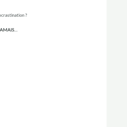
ocrastination ?
JAMAIS
…