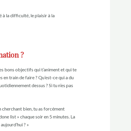
 la difficulté, le plaisir à la
nation ?
es bons objectifs qui t’animent et qui te
 en train de faire ? Qu’est-ce qui a du
uotidiennement dessus ? Si tu n’es pas
En cherchant bien, tu as forcément
one list » chaque soir en 5 minutes. La
t aujourd’hui ? »