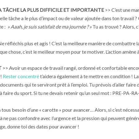
TÂCHE LA PLUS DIFFICILE ET IMPORTANTE
>> C’est une man
elle tâche a le plus d’impact ou de valeur ajoutée dans ton travail ?
ée :
» Aaah, je suis satisfait de ma journée ? »
Tu as trouvé ? Alors, 
e réfléchis plus et agis ! C’est la meilleure manière de combattre la 
elque chose, c’est le meilleur moyen pour te motiver. L’action amène 
T
>> Avoir un espace de travail rangé, ordonné et confortable encour
 !
Rester concentré
t’aidera également à te mettre en condition ! L
 documents qui te serviront prêt à l’emploi. Tu prévois d’aller faire
 à faire du sport. Si tu ne devais retenir qu’un seul mot : PRE-PA-R
 tous besoin d’une « carotte » pour avancer… Alors, si c’est nécessa
 à ne pas confondre avec l’urgence et la pression qui peuvent génére
nge, donne toi des dates pour avancer !