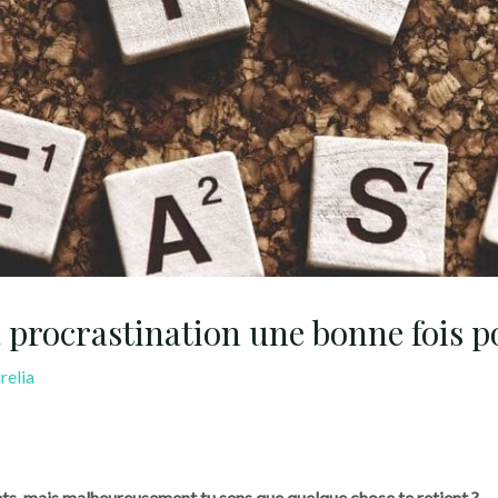
 procrastination une bonne fois p
relia
jets, mais malheureusement tu sens que quelque chose te retient ?