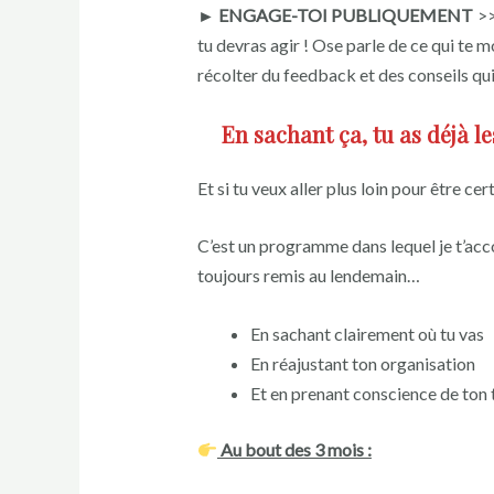
► ENGAGE-TOI PUBLIQUEMENT
>>
tu devras agir ! Ose parle de ce qui te m
récolter du feedback et des conseils qui
En sachant ça, tu as déjà l
Et si tu veux aller plus loin pour être ce
C’est un programme dans lequel je t’a
toujours remis au lendemain…
En sachant clairement où tu vas
En réajustant ton organisation
Et en prenant conscience de ton t
Au bout des 3 mois :