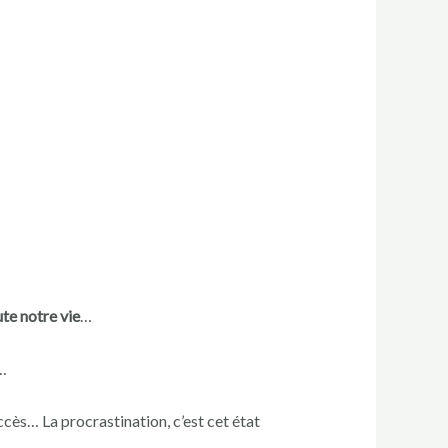
te notre vie
…
…
uccès… La procrastination, c’est cet état