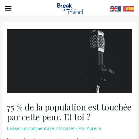
S
75 % de la population est touchée
par cette peur. Et toi ?
Laisser un commentaire
/
Mindset
/ Par
Aurelia