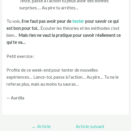
Teste, passe à l’action tu peux avoir des bonnes
surprises…. Au pire tu arrêtes…
Tu vois,
il ne faut pas avoir peur de
tester
pour savoir ce qui
est bon pour toi.
.. Écouter les théories et les méthodes c’est
bien…
Mais rien ne vaut la pratique pour savoir réellement ce
qui te va…
Petit exercice :
Profite de ce week-end pour tenter de nouvelles
expériences… Lance-toi, passe à l’action… Au pire… Tu ne le
referas plus, mais au moins tu sauras…
— Aurélia
←
Article
Article suivant