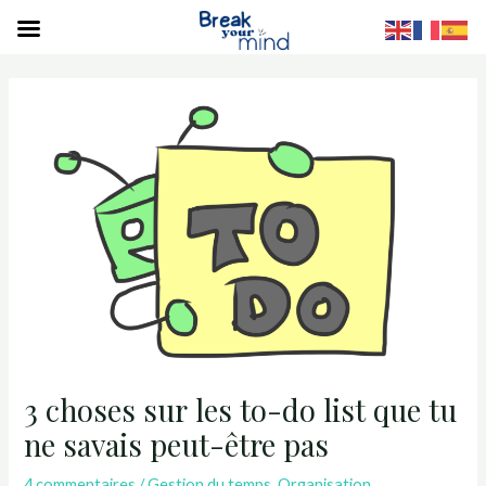
S
3 choses sur les to-do list que tu
ne savais peut-être pas
4 commentaires
/
Gestion du temps
,
Organisation
,