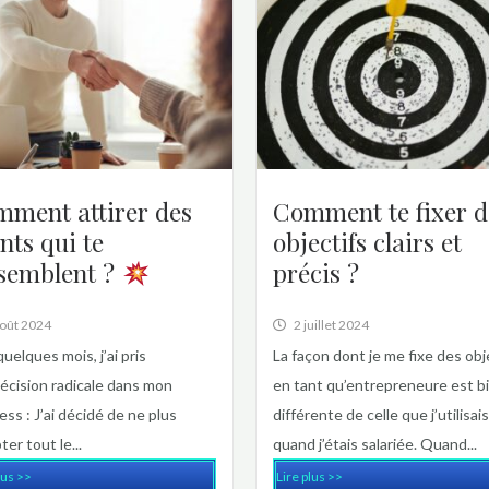
ment attirer des
Comment te fixer d
ents qui te
objectifs clairs et
semblent ?
précis ?
août 2024
2 juillet 2024
 quelques mois, j’ai pris
La façon dont je me fixe des obj
écision radicale dans mon
en tant qu’entrepreneure est b
ess : J’ai décidé de ne plus
différente de celle que j’utilisais
er tout le...
quand j’étais salariée. Quand...
lus >>
Lire plus >>