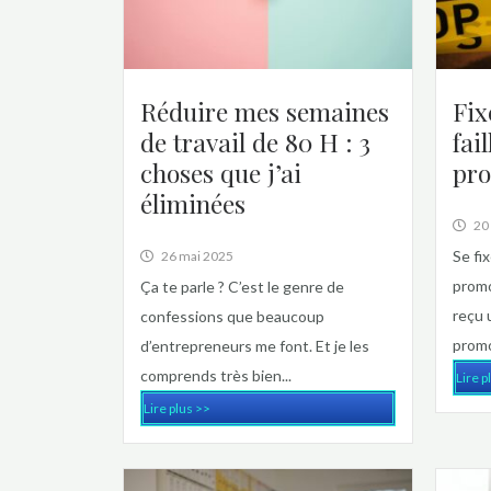
Réduire mes semaines
Fix
de travail de 80 H : 3
fai
choses que j’ai
pro
éliminées
20 
Se fi
26 mai 2025
promo
Ça te parle ? C’est le genre de
reçu 
confessions que beaucoup
promo
d’entrepreneurs me font. Et je les
comprends très bien...
Lire p
Lire plus >>