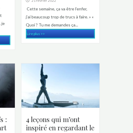
21 février 2022
à
Cette semaine, ça va être l’enfer,
t
j’ai beaucoup trop de trucs à faire. » «
 je
Quoi ? Tu me demandes ça...
Lire plus >>
s :
4 leçons qui m’ont
art
inspiré en regardant le