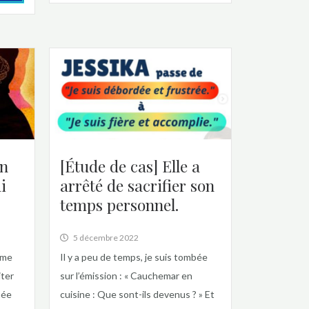
en
[Étude de cas] Elle a
i
arrêté de sacrifier son
temps personnel.
5 décembre 2022
 me
Il y a peu de temps, je suis tombée
iter
sur l’émission : « Cauchemar en
née
cuisine : Que sont-ils devenus ? » Et