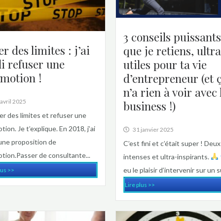
3 conseils puissants
er des limites : j’ai
que je retiens, ultra
lli refuser une
utiles pour ta vie
motion !
d’entrepreneur (et 
n’a rien à voir avec 
avril 2025
business !)
xer des limites et refuser une
tion. Je t’explique. En 2018, j’ai
31 janvier 2025
une proposition de
C’est fini et c’était super ! Deux
tion.Passer de consultante...
intenses et ultra-inspirants.
eu le plaisir d’intervenir sur un su
lus >>
Lire plus >>