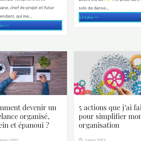
ane, chef de projet et futur
solo de danse...
endant, qui me...
Lire plus >>
lus >>
mment devenir un
5 actions que j’ai fa
elance organisé,
pour simplifier mo
ein et épanoui ?
organisation
 mars 2022
1 mars 2022