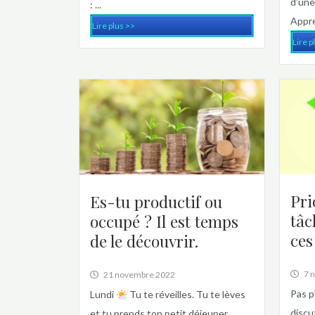
d’une
: ...
Appre
Lire plus >>
Lire p
Pri
Es-tu productif ou
tâc
occupé ? Il est temps
ces
de le découvrir.
7 
21 novembre 2022
Pas p
Lundi
Tu te réveilles. Tu te lèves
discu
et tu prends ton petit déjeuner,