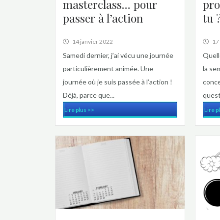
masterclass… pour
pro
passer à l’action
tu 
14 janvier 2022
17
Samedi dernier, j’ai vécu une journée
Quell
particulièrement animée. Une
la se
journée où je suis passée à l’action !
conce
Déjà, parce que...
questi
Lire plus >>
Lire p