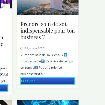
Prendre soin de soi,
indispensable pour ton
business ?
ça
le
24 janvier 2025
« Prendre soin de soi, c’est… »
Indispensable
Ça arrive de temps
en temps
Pas une priorité,
 jours
business first !...
J’ai
jet...
Lire plus >>