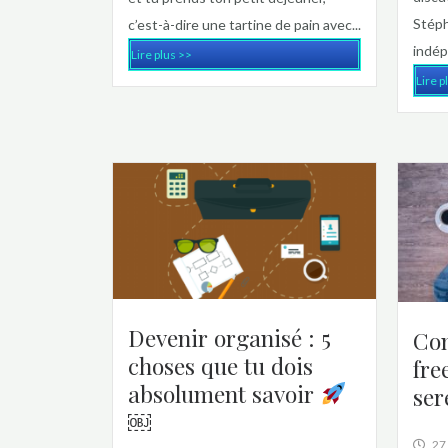
Stéph
c’est-à-dire une tartine de pain avec...
indép
Lire plus >>
Lire p
Devenir organisé : 5
Co
choses que tu dois
fre
absolument savoir
ser
￼
27