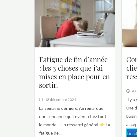
Fatigue de fin d’année
Com
: les 3 choses que j’ai
cli
mises en place pour en
res
sortir.
4 
Il y a
18 décembre 2024
une d
La semaine dernière, j’ai remarqué
busin
une tendance qui revient chez tout
accept
le monde… Un ressenti général.
La
fatigue de...
Lire p