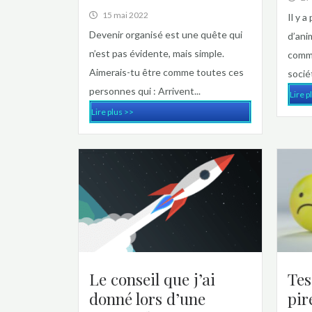
15 mai 2022
Il y a
Devenir organisé est une quête qui
d’ani
n’est pas évidente, mais simple.
commu
Aimerais-tu être comme toutes ces
sociét
personnes qui : Arrivent...
Lire p
Lire plus >>
Le conseil que j’ai
Tes
donné lors d’une
pir