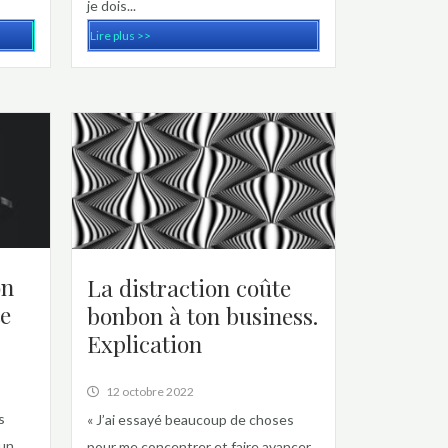
je dois...
Lire plus >>
on
La distraction coûte
te
bonbon à ton business.
Explication
12 octobre 2022
s
« J’ai essayé beaucoup de choses
 un
pour me concentrer et faire avancer