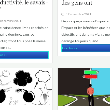
ductivité, le savais-
des gens ont
?
17 novembre 2021
Depuis que je mesure l’importa
 décembre 2021
l’impact et les bénéfices que le
e coïncidence ! Mes coachés de
objectifs ont dans ma vie, ça me
maine dernière, sans se
dérange toujours quand...
rter, m’ont tous posé la même
on : «...
Lire plus >>
lus >>