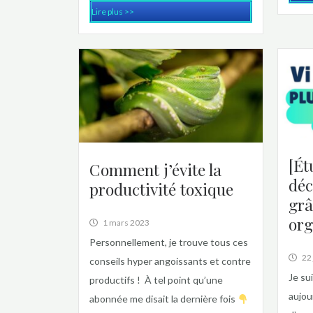
Lire plus >>
[Ét
Comment j’évite la
déc
productivité toxique
grâ
org
1 mars 2023
Personnellement, je trouve tous ces
22
conseils hyper angoissants et contre
Je su
productifs ! À tel point qu’une
aujou
abonnée me disait la dernière fois