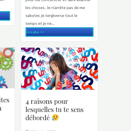
les choses. Je n’arrête pas de me
saboter, je tergiverse tout le
temps et je ne...
Lire plus >>
ites
4 raisons pour
n
lesquelles tu te sens
débordé