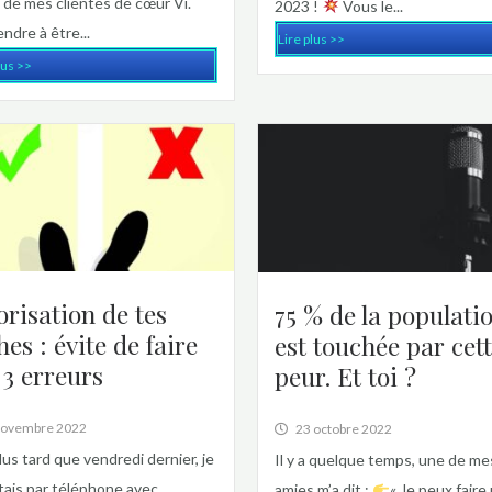
 de mes clientes de cœur Vi.
2023 !
Vous le...
ndre à être...
Lire plus >>
lus >>
orisation de tes
75 % de la populati
hes : évite de faire
est touchée par cet
 3 erreurs
peur. Et toi ?
novembre 2022
23 octobre 2022
lus tard que vendredi dernier, je
Il y a quelque temps, une de me
tais par téléphone avec
amies m’a dit :
« Je peux faire